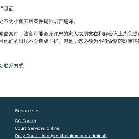
师见面
处不为小额索赔案件提供语言翻译。
索赔案件，法官可能会允许您的家人或朋友在和解会议上为您提
且他们的出现不会造成干扰。但是，您必须为小额索赔
的
庭审聘
处联系方式
Resources
BC Courts
Court Services Online
Daily Court Lists (small claims and criminal)