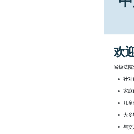
中
Main navigation - menu blocks
欢
中文
省级法院
针对
家庭
儿童
大多
与交