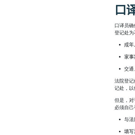
口
口译员确
登记处为
成年
家事
交通
法院登记
记处，以
但是，
对
必须自己
与法
填写