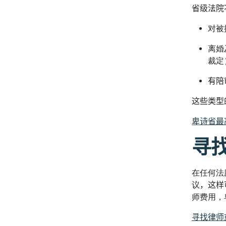
省级法院
对被
离婚
裁定
有陪
这些类型
卑诗省最
寻
在任何法
议
，这样
师费用，
寻找律师