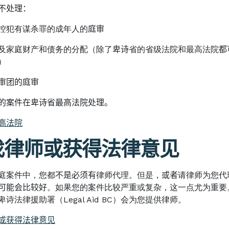
不处理：
控犯有谋杀罪的成年人的
庭审
及家庭财产和债务的分配（除了
卑诗
省的省级法院和最高法院
都
）
审团的庭审
的案件在卑诗省最高法院处理。
高法院
找律师或获得法律意见
庭案件中，您都
不是必须有
律师代理。但是，
或者
请律师为您代
可能会比较好
。如果您的案件比较严重或复杂，这一点尤为重要
卑诗法律援助署（
Legal Aid BC
）会为您提供律师。
或获得法律意见