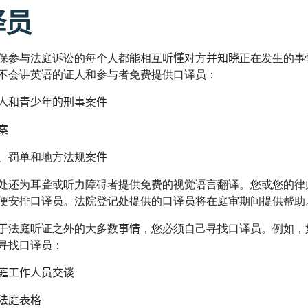
译员
保参与法庭诉讼的每个人都能相互
听懂
对方
并知晓
正在发生的事
不会讲英语的证人和参与者免费提供口译员：
人和青少年的刑事案件
案
、罚单和地方法规
案件
处还为耳聋或听力障碍者提供免费的视觉语言翻译。您或您的律
便安排口译员。法院登记处提供的口译员将在庭审期间提供帮助
于
法庭听证之外的大多数
事情
，您必须自己寻找口译员。例如，
寻找口译员：
庭工作人员交谈
法庭表格