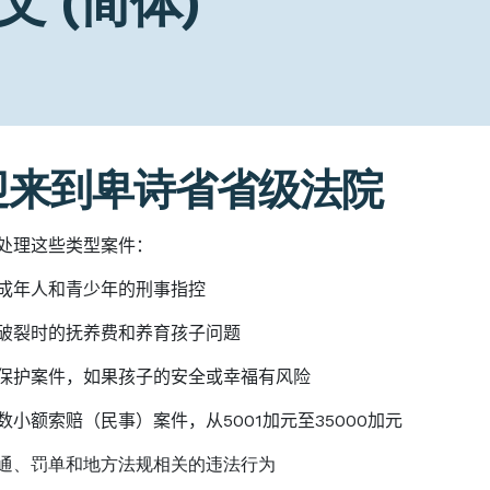
文 (简体)
迎来到卑诗省省级法院
 (简体)
处理这些类型案件：
成年人和青少年的刑事指控
破裂时的抚养费和养育孩子问题
保护案件，如果孩子的安全或幸福有风险
数小额索赔（民事）案件，从
5001
加元至
35000
加元
通、罚单和地方法规相关的违法行为