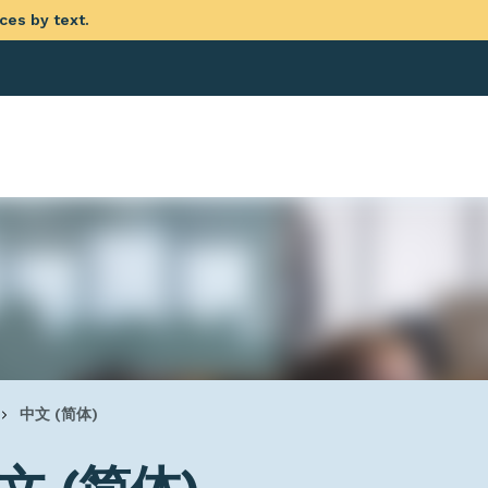
ces by text.
eadcrumb
中文 (简体)